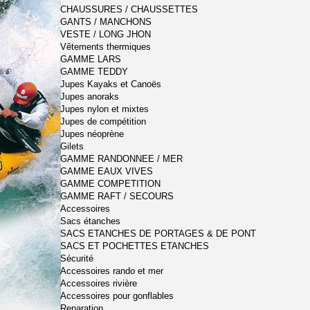
CHAUSSURES / CHAUSSETTES
GANTS / MANCHONS
VESTE / LONG JHON
Vêtements thermiques
GAMME LARS
GAMME TEDDY
Jupes Kayaks et Canoës
Jupes anoraks
Jupes nylon et mixtes
Jupes de compétition
Jupes néoprène
Gilets
GAMME RANDONNEE / MER
GAMME EAUX VIVES
GAMME COMPETITION
GAMME RAFT / SECOURS
Accessoires
Sacs étanches
SACS ETANCHES DE PORTAGES & DE PONT
SACS ET POCHETTES ETANCHES
Sécurité
Accessoires rando et mer
Accessoires rivière
Accessoires pour gonflables
Reparation