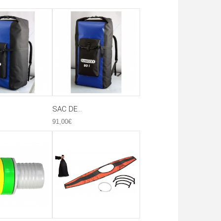
SAC DE...
91,00€