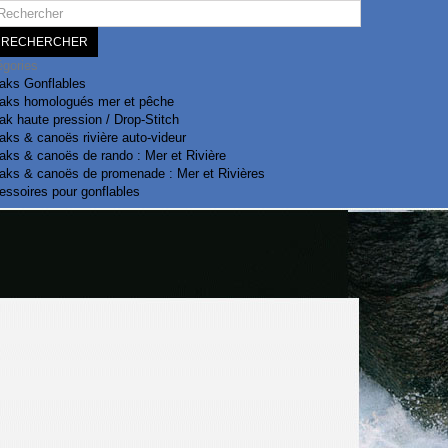
RECHERCHER
égories
aks Gonflables
aks homologués mer et pêche
k haute pression / Drop-Stitch
ks & canoës rivière auto-videur
aks & canoës de rando : Mer et Rivière
aks & canoës de promenade : Mer et Rivières
essoires pour gonflables