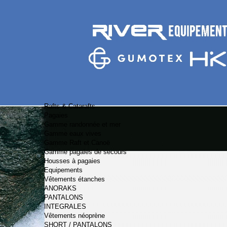
Rafts & Catarafts
Pagaies
Gamme randonnée et mer
Gamme eaux vives
Gamme Raft et Canoë
Gamme pagaies de secours
Housses à pagaies
Equipements
Vêtements étanches
ANORAKS
PANTALONS
INTEGRALES
Vêtements néoprène
SHORT / PANTALONS