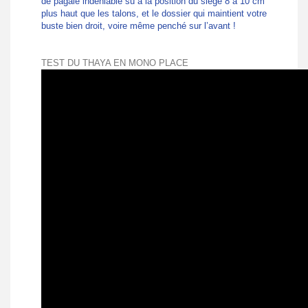
de pagaie indéniable su à la position du siège 8 à 10 cm
plus haut que les talons, et le dossier qui maintient votre
buste bien droit, voire même penché sur l’avant !
TEST DU THAYA EN MONO PLACE