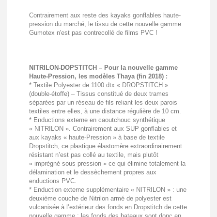
Contrairement aux reste des kayaks gonflables haute-
pression du marché, le tissu de cette nouvelle gamme
Gumotex n'est pas contrecollé de films PVC !
.
NITRILON-DOPSTITCH – Pour la nouvelle gamme
Haute-Pression, les modèles Thaya (fin 2018) :
* Textile Polyester de 1100 dtx « DROPSTITCH »
(double-étoffe) – Tissus constitué de deux trames
séparées par un réseau de fils reliant les deux parois
textiles entre elles, à une distance régulière de 10 cm.
* Enductions externe en caoutchouc synthétique
« NITRILON ». Contrairement aux SUP gonflables et
aux kayaks « haute-Pression » à base de textile
Dropstitch, ce plastique élastomère extraordinairement
résistant n’est pas collé au textile, mais plutôt
« imprégné sous pression » ce qui élimine totalement la
délamination et le dessèchement propres aux
enductions PVC.
* Enduction externe supplémentaire « NITRILON » : une
deuxième couche de Nitrilon armé de polyester est
vulcanisée à l’extérieur des fonds en Dropstitch de cette
nouvelle gamme : les fonds des bateaux sont donc en