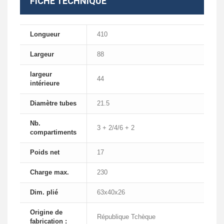
FICHE TECHNIQUE
Longueur
410
Largeur
88
largeur
44
intérieure
Diamètre tubes
21.5
Nb.
3 + 2/4/6 + 2
compartiments
Poids net
17
Charge max.
230
Dim. plié
63x40x26
Origine de
République Tchèque
fabrication :