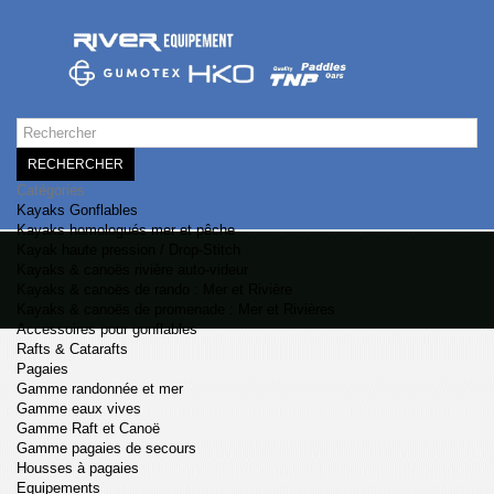
RECHERCHER
Catégories
Kayaks Gonflables
Kayaks homologués mer et pêche
Kayak haute pression / Drop-Stitch
Kayaks & canoës rivière auto-videur
Kayaks & canoës de rando : Mer et Rivière
Kayaks & canoës de promenade : Mer et Rivières
Accessoires pour gonflables
Rafts & Catarafts
Pagaies
Gamme randonnée et mer
Gamme eaux vives
Gamme Raft et Canoë
Gamme pagaies de secours
Housses à pagaies
Equipements